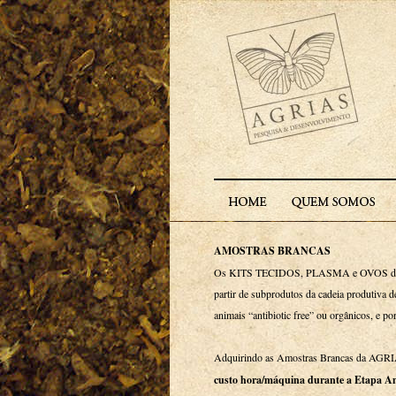
AMOSTRAS BRANCAS
Os KITS TECIDOS, PLASMA e OVOS da 
partir de subprodutos da cadeia produtiva 
animais “antibiotic free” ou orgânicos, e po
Adquirindo as Amostras Brancas da AGR
custo hora/máquina durante a Etapa An