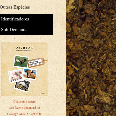
Outras Espécies
Identificadores
Sob Demanda
Clique na imagem
para fazer o download do
Catálogo AGRIAS em PDF