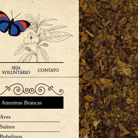
Amostras Brancas
Aves
Suínos
Bubalinos